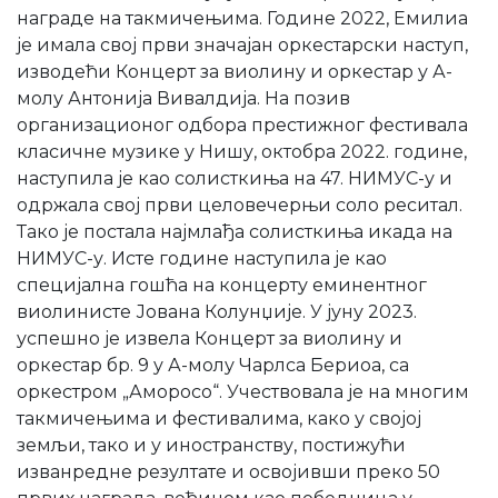
награде на такмичењима. Године 2022, Емилиа
је имала свој први значајан оркестарски наступ,
изводећи Концерт за виолину и оркестар у А-
молу Антонија Вивалдија. На позив
организационог одбора престижног фестивала
класичне музике у Нишу, октобра 2022. године,
наступила је као солисткиња на 47. НИМУС-у и
одржала свој први целовечерњи соло реситал.
Тако је постала најмлађа солисткиња икада на
НИМУС-у. Исте године наступила је као
специјална гошћа на концерту еминентног
виолинисте Јована Колунџије. У јуну 2023.
успешно је извела Концерт за виолину и
оркестар бр. 9 у А-молу Чарлса Бериоа, са
оркестром „Аморосо“. Учествовала је на многим
такмичењима и фестивалима, како у својој
земљи, тако и у иностранству, постижући
изванредне резултате и освојивши преко 50