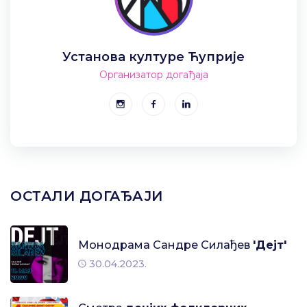
Установа културе Ћуприје
Организатор догађаја
ОСТАЛИ ДОГАЂАЈИ
Монодрама Сандре Силађев
'Дејт'
30.04.2023.