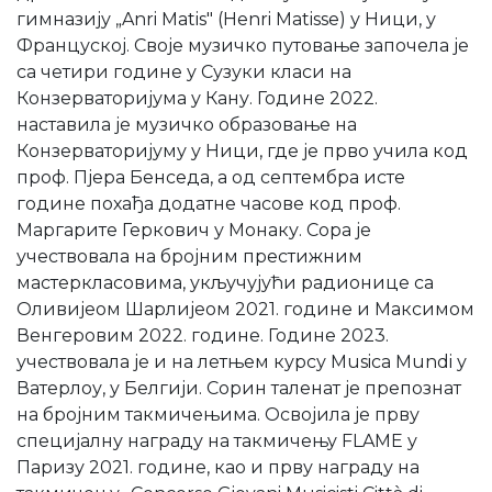
гимназију „Anri Matis" (Henri Matisse) у Ници, у
Француској. Своје музичко путовање започела је
са четири године у Сузуки класи на
Конзерваторијума у Кану. Године 2022.
наставила је музичко образовање на
Конзерваторијуму у Ници, где је прво учила код
проф. Пјера Бенседа, а од септембра исте
године похађа додатне часове код проф.
Маргарите Геркович у Монаку. Сора је
учествовала на бројним престижним
мастеркласовима, укључујући радионице са
Оливијеом Шарлијеом 2021. године и Максимом
Венгеровим 2022. године. Године 2023.
учествовала је и на летњем курсу Musica Mundi у
Ватерлоу, у Белгији. Сорин таленат је препознат
на бројним такмичењима. Освојила је прву
специјалну награду на такмичењу FLAME у
Паризу 2021. године, као и прву награду на