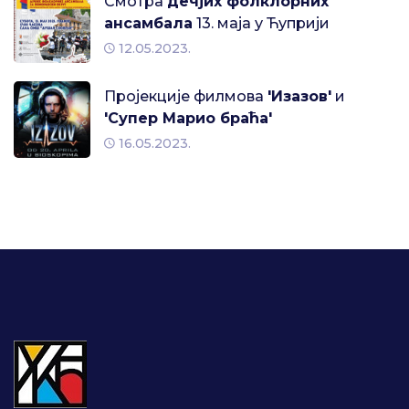
Смотра
дечјих фолклорних
ансамбала
13. маја у Ћуприји
12.05.2023.
Пројекције филмова
'Изазов'
и
'Супер Марио браћа'
16.05.2023.