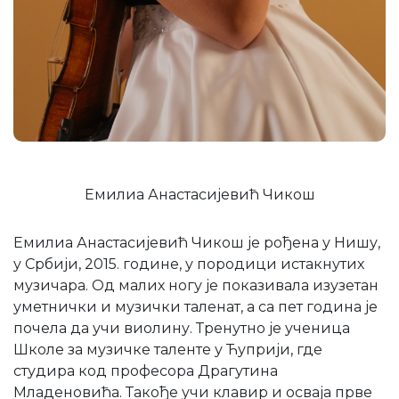
Емилиа Анастасијевић Чикош
Емилиа Анастасијевић Чикош је рођена у Нишу,
у Србији, 2015. године, у породици истакнутих
музичара. Од малих ногу је показивала изузетан
уметнички и музички таленат, а са пет година је
почела да учи виолину. Тренутно је ученица
Школе за музичке таленте у Ћуприји, где
студира код професора Драгутина
Младеновића. Такође учи клавир и осваја прве