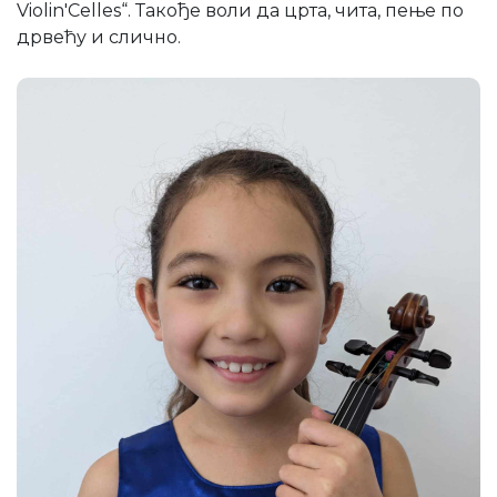
Violin'Celles“. Такође воли да црта, чита, пење по
дрвећу и слично.