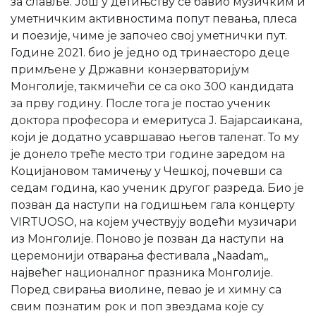
за славље. Још у детињству се бавио музичким и
уметничким активностима попут певања, плеса
и поезије, чиме је започео свој уметнички пут.
Године 2021. био је једно од тринаесторо деце
примљене у Државни конзерваторијум
Монголије, такмичећи се са око 300 кандидата
за прву годину. После тога је постао ученик
доктора професора и емеритуса J. Бајарсаикана,
који је додатно усавршавао његов таленат. То му
је донело треће место три године заредом на
Коцијановом тамичењу у Чешкој, почевши са
седам година, као ученик другог разреда. Био је
позван да наступи на годишњем гала концерту
VIRTUOSO, на којем учествују водећи музичари
из Монголије. Поново је позван да наступи на
церемонији отварања фестивала „Naadam,,
највећег националног празника Монголије.
Поред свирања виолине, певао је и химну са
свим познатим рок и поп звездама које су