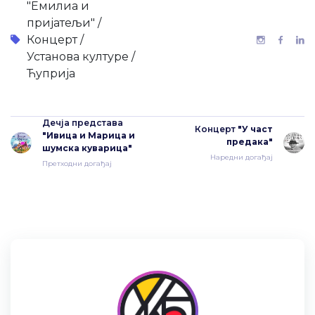
"Емилиа и
пријатељи" /
Концерт /
Установа културе /
Ћуприја
Дечја представа
Концерт
"У част
"Ивица и Марица и
предака"
шумска куварица"
Наредни догађај
Претходни догађај