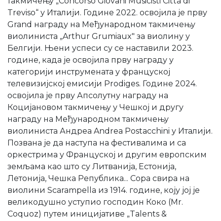
такмичењу „Concorso Giovani Musicisti Città di
Treviso“ у Италији. Године 2022. освојила је прву
Grand награду на Међународном такмичењу
виолиниста „Arthur Grumiaux" за виолину у
Белгији. Њени успеси су се наставили 2023.
године, када је освојила прву награду у
категорији инструмената у француској
телевизијској емисији Prodiges. Године 2024.
освојила је прву Апсолутну награду на
Коцијановом такмичењу у Чешкој и другу
награду на Међународном такмичењу
виолиниста Андреа Andrea Postacchini у Италији.
Позвана је да наступа на фестивалима и са
оркестрима у Француској и другим европским
земљама као што су Литванија, Естонија,
Летонија, Чешка Република... Сора свира на
виолини Scarampella из 1914. године, коју јој је
великодушно уступио господин Коко (Mr.
Coquoz) путем иницијативе „Talents &