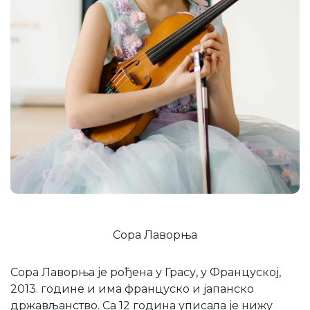
Сора Лаворња
Сора Лаворња је рођена у Грасу, у Француској,
2013. године и има француско и јапанско
држављанство. Са 12 година уписала је нижу