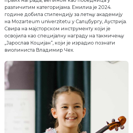
првих награда, већином као победница у
различитим категоријама. Емилиа је 2024.
године добила стипендију за летњу академију
на Mozarteum univerzitetu у Салцбургу, Аустрија.
Свира на мајсторском инструменту који је
освојила као специјалну награду на такмичењу
„Јарослав Коцијан“, који је израдио познати
виолиниста Владимир Чех.