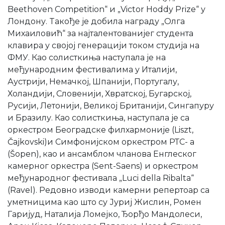
Beethoven Competition“ и „Victor Hoddy Prize“ у
Лондону. Tакође је добила награду „Олга
Михаиловић“ за најталентованијег студента
клавира у својој генерацији током студија на
ФМУ. Као солисткиња наступала је на
међународним фестивалима у Италији,
Аустрији, Немачкој, Шпанији, Португалу,
Холандији, Словенији, Хвратској, Бугарској,
Русији, Летонији, Великој Британији, Сингапуру
и Бразилу. Као солисткиња, наступала је са
оркестром Београдске филхармоније (Liszt,
Čajkovski)и Симфонијском оркестром РТС- а
(Šopen), као и ансамблом чланова Енглеског
камерног оркестра (Sent-Saens) и оркестром
међународног фестивала „Luci della Ribalta“
(Ravel). Редовно изводи камерни репертоар са
уметницима као што су Јуриј Жислин, Ромен
Гаријуд, Наталија Ломејко, Ђорђо Мандолеси,