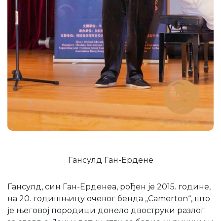
Гансулд Ган-Ердене
Гансулд, син Ган-Ерденеа, рођен је 2015. године,
на 20. годишњицу очевог бенда „Camerton“, што
је његовој породици донело двоструки разлог