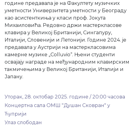
године предавала је на Факултету музичких
уметности Универзитета уметности у Београду
као асистенткиња у класи проф. Јокута
Михаиловића. Редовно држи мастеркласове
клавира у Великој Британији, Сингапуру,
Италији, Словенији и Летонији. Године 2024. је
предавала у Аустрији на мастеркласовима
камерне музике „Colluvio“. Њени студенти
освајају награде на међународним клавирским
такмичењима у Великој Британији, Италији и
Јапану.
Уторак, 28. октобар 2025. године / 20:00 часова
Концертна сала ОМШ "Душан Сковран" у
Ћуприји
Улаз слободан