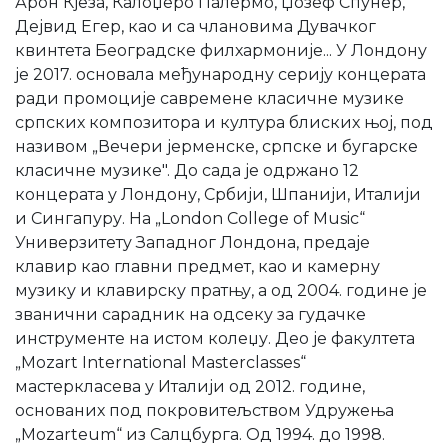
Арон Кјеза, Калоџеро Палермо, Џозеф Спунер,
Дејвид Егер, као и са члановима Дувачког
квинтета Београдске филхармоније... У Лондону
је 2017. основала међународну серију концерата
ради промоције савремене класичне музике
српских композитора и култура блиских њој, под
називом „Вечери јерменске, српске и бугарске
класичне музике". До сада је одржано 12
концерата у Лондону, Србији, Шпанији, Италији
и Сингапуру. На „London College of Music“
Универзитету Западног Лондона, предаје
клавир као главни предмет, као и камерну
музику и клавирску пратњу, а од 2004. године је
званични сарадник на одсеку за гудачке
инструменте на истом колеџу. Део је факултета
„Mozart International Masterclasses“
мастеркласева у Италији од 2012. године,
основаних под покровитељством Удружења
„Mozarteum“ из Салцбурга. Од 1994. до 1998.