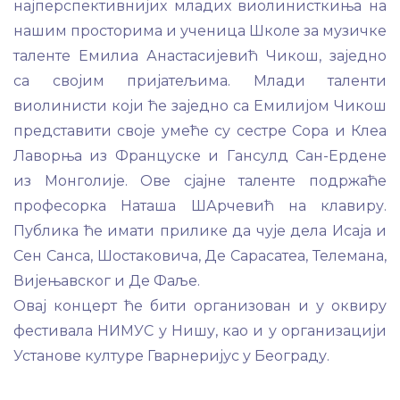
најперспективнијих младих виолинисткиња на
нашим просторима и ученица Школе за музичке
таленте Емилиа Анастасијевић Чикош, заједно
са својим пријатељима. Млади таленти
виолинисти који ће заједно са Емилијом Чикош
представити своје умеће су сестре Сора и Клеа
Лаворња из Француске и Гансулд Сан-Ердене
из Монголије. Ове сјајне таленте подржаће
професорка Наташа ШАрчевић на клавиру.
Публика ће имати прилике да чује дела Исаја и
Сен Санса, Шостаковича, Де Сарасатеа, Телемана,
Вијењавског и Де Фаље.
Овај концерт ће бити организован и у оквиру
фестивала НИМУС у Нишу, као и у организацији
Установе културе Гварнеријус у Београду.