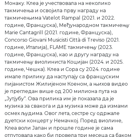
Монаку. Клеа је учествовала на неколико
такмичења и освојила прву награду на
такмичењима Vatelot Rampal (2021. и 2022.
године, Француска), Међународном такмичењу
Marie Cantagrill (2021. године, Француска),
Concorso Giovani Musicisti Città di Treviso (2021.
године, Италија), FLAME такмичењу (2023.
године, Француска), као и другу награду на
такмичењу виолиниста Коцијан (2024. и 2025.
године, Чешка). Клеа и Сора су 2024. године
имале прилику да наступају са француским
пијанистом Жилијеном Коеном, а њихов видео
је прегледан више од 200 милиона пута на
„Јутјубу“. Ова прилика им је показала да је
музика за свакога и да музика може да измами
осмех људима. Овог лета, сестре су одржале
дуетски концерт у Немачкој. Поред виолине,
Клеа воли Јапан и прошле године је сама
отпутовала како би провела три месеца са баком