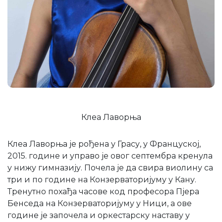
Клеа Лаворња
Клеа Лаворња је рођена у Грасу, у Француској,
2015. године и управо је овог септембра кренула
у нижу гимназију. Почела је да свира виолину са
три и по године на Конзерваторијуму у Кану.
Тренутно похађа часове код професора Пјера
Бенседа на Конзерваторијуму у Ници, а ове
године је започела и оркестарску наставу у