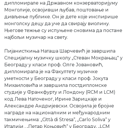
дипломирале на Државном конзерваторијуму
Монголије, освојивши љубав, поштовање и
дивљење публикe. Он је дете које инспирише
монголску децу да уче да свирају виолину.
Његове тежње су испуњене сновима да постане
најбољи музичар на свету.
Пијанисткиња Наташа Шарчевић је завршила
Специјалну музичку школу „Стеван Мокрањац" у
Београду у класи проф. Олге Јовановић,
дипломирала је на Факултету музичке
уметности у Београду у класи проф. Јокута
Михаиловића и завршила постдипломске
студије у Франкфурту и Лондону (RCM и LCM)
код Лева Наточеног, Ирине Зарицкаје и
Александре Андријевски. Освојила је бројне
награде на националним и међународним
такмичењима: „Città di Stresa“, „Carlo Soliva“ у
Италији , „Петар Коњовић“ у Београду, „LCM