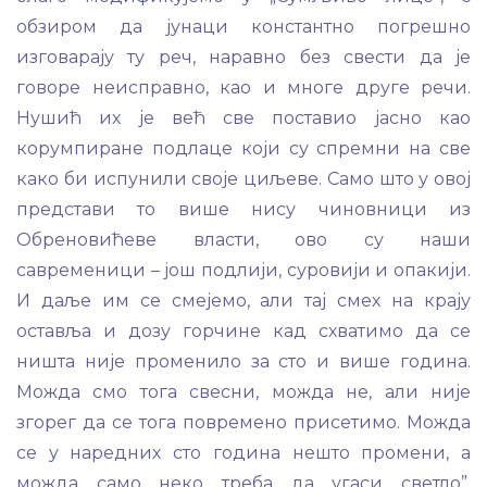
обзиром да јунаци константно погрешно
изговарају ту реч, наравно без свести да је
говоре неисправно, као и многе друге речи.
Нушић их је већ све поставио јасно као
корумпиране подлаце који су спремни на све
како би испунили своје циљеве. Само што у овој
представи то више нису чиновници из
Обреновићеве власти, ово су наши
савременици – још подлији, суровији и опакији.
И даље им се смејемо, али тај смех на крају
оставља и дозу горчине кад схватимо да се
ништа није променило за сто и више година.
Можда смо тога свесни, можда не, али није
згорег да се тога повремено присетимо. Можда
се у наредних сто година нешто промени, а
можда само неко треба да угаси светло”,