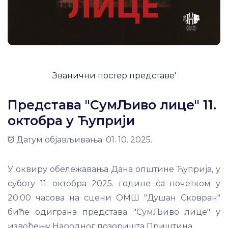
Званични постер представе'
Представа "СумЉиво лице" 11.
октобра у Ћуприји
Датум објављивања: 01. 10. 2025.
У оквиру обележавања Дана општине Ћуприја, у
суботу 11. октобра 2025. године са почетком у
20:00 часова на сцени ОМШ "Душан Сковран"
биће одиграна представа "СумЉиво лице" у
извођењу Народног позоришта Приштина.