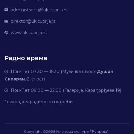
administracija@uk.cuprija.rs
direktor@uk.cuprija.rs
www.uk.cuprija.rs
Радно време
Пон-Пет 07:30 — 15:30 (Музичка школа
Душан
Сковран
, 2. спрат)
Пон-Пет 09:00 — 22:00 (Галерија, Карађорђева 19)
* викендом радимо по потреби
Copyright ©
2026 Установа културе "Ћуприја" |