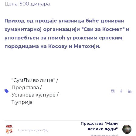
Цена: 500 динара.
Приход од продаје улазница биће дониран
хуманитарној организацији "Сви за Космет" и
употребљен за помоћ угроженим српским
породицама на Косову и Метохији.
"СумЉиво лице" /
Представа /
Установа културе /
Ћуприја
Представа
"Мали
велики људи"
Претходни догађај
Наредни догађај