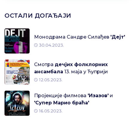
ОСТАЛИ ДОГАЂАЈИ
Монодрама Сандре Силађев
'Дејт'
30.04.2023.
Смотра
дечјих фолклорних
ансамбала
13. маја у Ћуприји
12.05.2023.
Пројекције филмова
'Изазов'
и
'Супер Марио браћа'
16.05.2023.