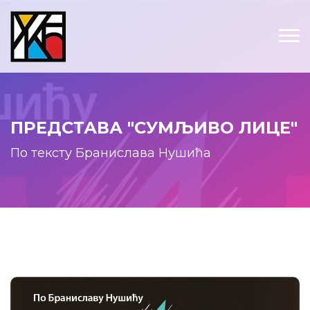
ПРЕДСТАВА "СУМЉИВО ЛИЦЕ"
По тексту Бранислава Нушића