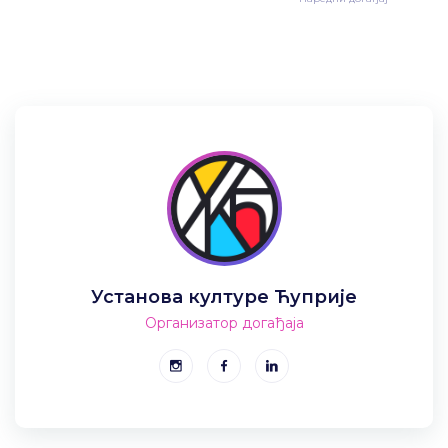
Установа културе Ћуприје
Организатор догађаја