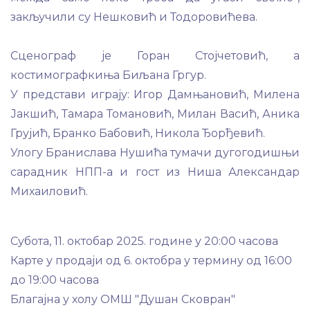
закључили су Нешковић и Тодоровићева.
Сценограф је Горан Стојчетовић, а
костимографкиња Биљана Гргур.
У представи играју: Игор Дамњановић, Милена
Јакшић, Тамара Томановић, Милан Васић, Аника
Грујић, Бранко Бабовић, Никола Ђорђевић.
Улогу Бранислава Нушића тумачи дугогодишњи
сарадник НПП-а и гост из Ниша Александар
Михаиловић.
Субота, 11. октобар 2025. године у 20:00 часова
Карте у продаји од 6. октобра у термину од 16:00
до 19:00 часова
Благајна у холу ОМШ "Душан Сковран"