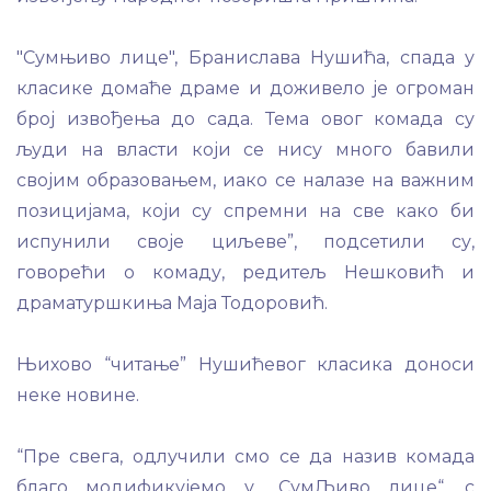
"Сумњиво лице", Бранислава Нушића, спада у
класике домаће драме и доживело је огроман
број извођења до сада. Тема овог комада су
људи на власти који се нису много бавили
својим образовањем, иако се налазе на важним
позицијама, који су спремни на све како би
испунили своје циљеве”, подсетили су,
говорећи о комаду, редитељ Нешковић и
драматуршкиња Маја Тодоровић.
Њихово “читање” Нушићевог класика доноси
неке новине.
“Пре свега, одлучили смо се да назив комада
благо модификујемо у „СумЉиво лице“, с