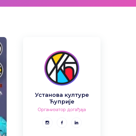
Установа културе
Ћуприје
Организатор догађаја