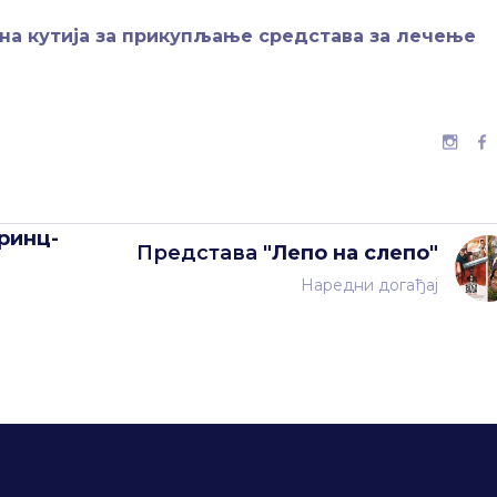
на кутија за прикупљање средстава за лечење
ринц-
Представа
"Лепо на слепо"
Наредни догађај