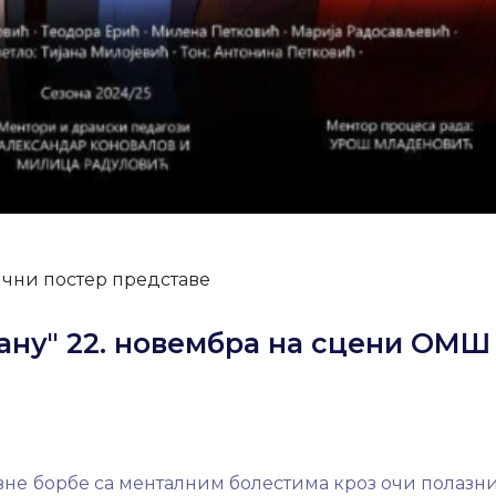
чни постер представе
ану" 22. новембра на сцени ОМШ
вне борбе са менталним болестима кроз очи полазн