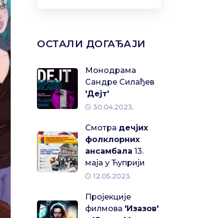
ОСТАЛИ ДОГАЂАЈИ
Монодрама
Сандре Силађев
'Дејт'
30.04.2023.
Смотра
дечјих
фолклорних
ансамбала
13.
маја у Ћуприји
12.05.2023.
Пројекције
филмова
'Изазов'