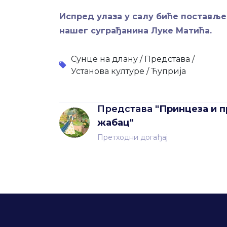
Испред улаза у салу биће поставље
нашег суграђанина Луке Матића.
Сунце на длану /
Представа /
Установа културе /
Ћуприја
Представа
"Принцеза и п
жабац"
Претходни догађај