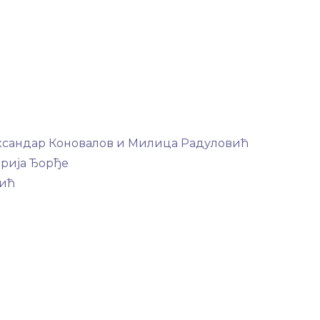
ександар Коновалов и Милица Радуловић
рија Ђорђе
вић