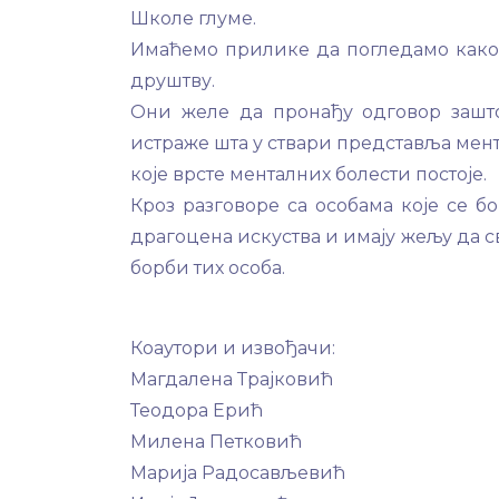
Школе глуме.
Имаћемо прилике да погледамо како 
друштву.
Они желе да пронађу одговор зашто
истраже шта у ствари представља мент
које врсте менталних болести постоје.
Кроз разговоре са особама које се б
драгоцена искуства и имају жељу да 
борби тих особа.
Коаутори и извођачи:
Магдалена Трајковић
Теодора Ерић
Милена Петковић
Марија Радосављевић