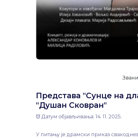
Звани
Представа "Сунце на дл
"Душан Сковран"
Датум објављивања: 14. 11. 2025.
У питању је драмски приказ свакодне