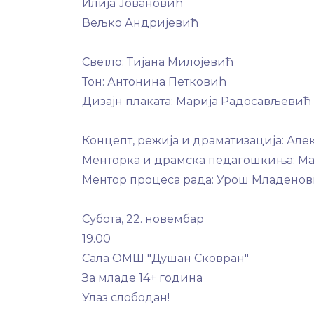
Илија Јовановић
Вељко Андријевић
Светло: Тијана Милојевић
Тон: Антонина Петковић
Дизајн плаката: Марија Радосављевић
Концепт, режија и драматизација: Ал
Менторка и драмска педагошкиња: Ма
Ментор процеса рада: Урош Младено
Субота, 22. новембар
19.00
Сала ОМШ "Душан Сковран"
За младе 14+ година
Улаз слободан!