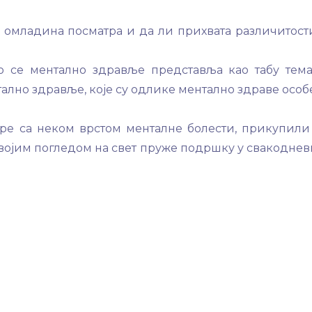
омладина посматра и да ли прихвата различитост
 се ментално здравље представља као табу тем
ално здравље, које су одлике ментално здраве особ
оре са неком врстом менталне болести, прикупили
својим погледом на свет пруже подршку у свакоднев