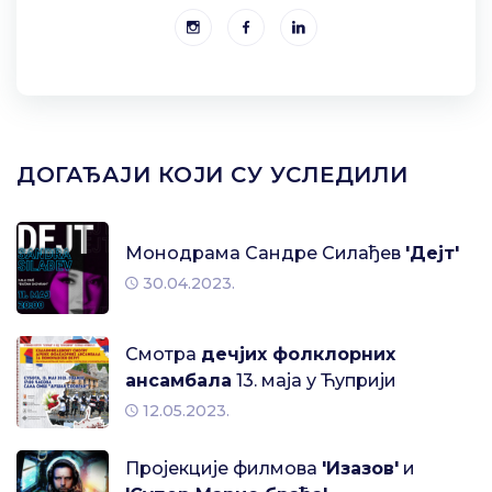
ДОГАЂАЈИ КОЈИ СУ УСЛЕДИЛИ
Монодрама Сандре Силађев
'Дејт'
30.04.2023.
Смотра
дечјих фолклорних
ансамбала
13. маја у Ћуприји
12.05.2023.
Пројекције филмова
'Изазов'
и