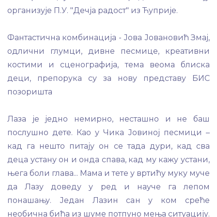
организује П.У. "Дечја радост" из Ћуприје.
Фантастична комбинација - Јова Јовановић Змај,
одлични глумци, дивне песмице, креативни
костими и сценографија, тема веома блиска
деци, препорука су за нову представу БИС
позоришта
Лаза је једно немирно, несташно и не баш
послушно дете. Као у Чика Јовиној песмици –
кад га нешто питају он се тада дури, кад сва
деца устану он и онда спава, кад му кажу устани,
њега боли глава... Мама и тете у вртићу муку муче
да Лазу доведу у ред и науче га лепом
понашању. Један Лазин сан у ком среће
необична бића из шуме потпуно мења ситуацију.