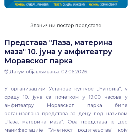
Званични постер представе
Представа "Лаза, материна
маза" 10. јуна у амфитеатру
Моравског парка
Датум објављивања: 02.06.2026.
У организацији Установе културе „Ћуприја“, у
среду 10. јуна са почетком у 19:00 часова у
амфитеатру Моравског парка биће
организована представа за децу под називом
„Лаза, материна маза“. Ова представа је део
манифестације "Уметност родитељства" коју