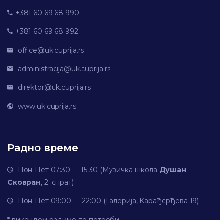
+381 60 69 68 990
+381 60 69 68 992
office@uk.cuprija.rs
administracija@uk.cuprija.rs
direktor@uk.cuprija.rs
www.uk.cuprija.rs
Радно време
Пон-Пет 07:30 — 15:30 (Музичка школа
Душан
Сковран
, 2. спрат)
Пон-Пет 09:00 — 22:00 (Галерија, Карађорђева 19)
* викендом радимо по потреби