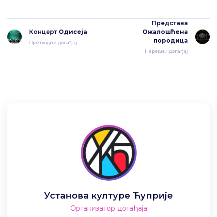
Представа
Концерт
Одисеја
Ожалошћена
породица
Претходни догађај
Наредни догађај
Установа културе Ћуприје
Организатор догађаја