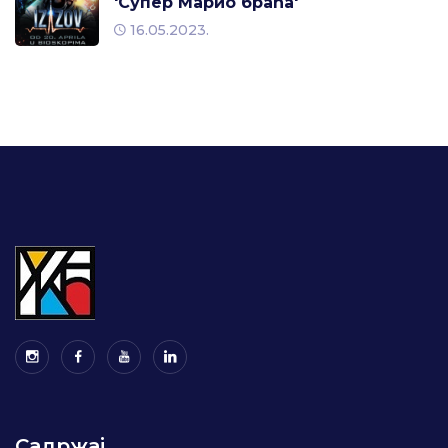
'Супер Марио браћа'
16.05.2023.
Садржај