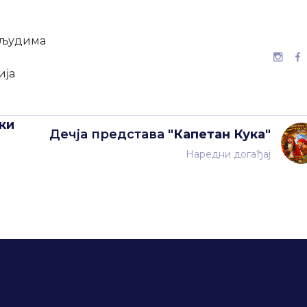
у људима
ија
ски
Дечја представа
"Капетан Кука"
Наредни догађај