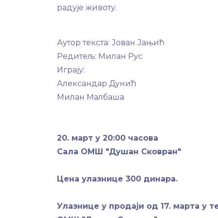
радује животу.
Аутор текста: Јован Јањић
Редитељ: Милан Рус
Играју:
Александар Дунић
Милан Малбаша
20. март у 20:00 часова
Сала ОМШ "Душан Сковран"
Цена улазнице 300 динара.
Улазнице у продаји од 17. марта у т