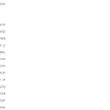
том
чки
мир
ова
е у
ве,
ним
 он
чки
е и
шој
рха
оји
ња,