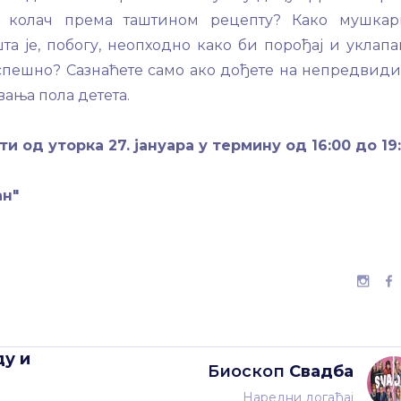
е колач према таштином рецепту? Како мушка
та је, побогу, неопходно како би порођај и уклап
спешно? Сазнаћете само ако дођете на непредвид
ања пола детета.
 од уторка 27. јануара у термину од 16:00 до 19
ан"
ду и
Биоскоп
Свадба
Наредни догађај