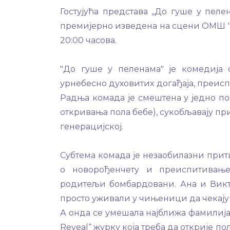
Гостујућа представа „До гуше у пеле
премијерно изведена на сцени ОМШ "Д
20:00 часова.
"До гуше у пеленама" је комедија 
урнебесно духовитих догађаја, преис
Радња комада је смештена у једно по
откривања пола бебе), сукобљавају пр
генерацијској.
Субтема комада је незаобилазни прит
о новорођенчету и преиспитивањ
родитељи бомбардовани. Ана и Викт
просто уживали у чињеници да чекају 
А онда се умешала најближа фамилија,
Reveal“ журку која треба да открије 