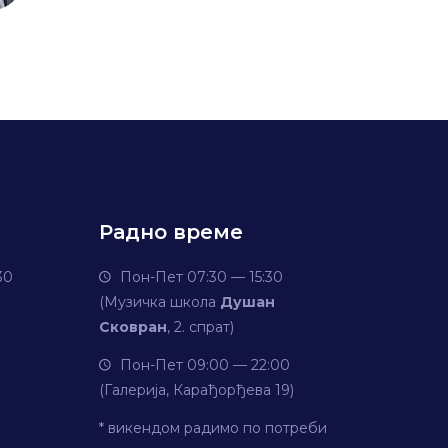
Радно време
30
Пон-Пет 07:30 — 15:30
(Музичка школа
Душан
Сковран
, 2. спрат)
Пон-Пет 09:00 — 22:00
(Галерија, Карађорђева 19)
* викендом радимо по потреби