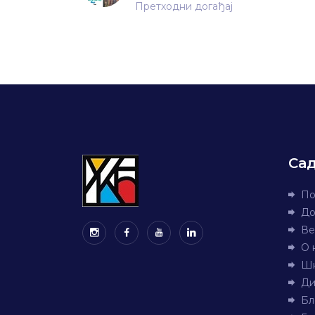
Претходни догађај
Са
По
До
Ве
О 
Шк
Ди
Бл