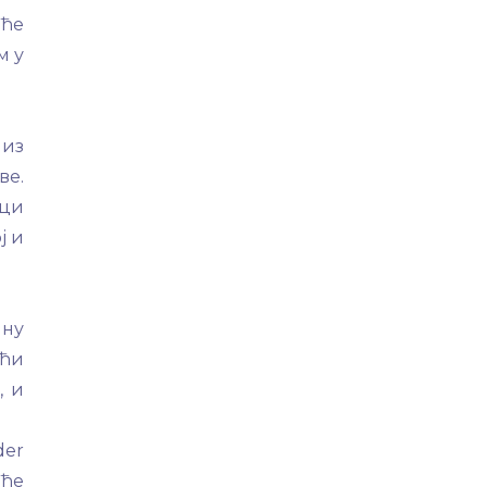
иће
м у
низ
ве.
рци
ј и
ину
ући
, и
der
 ће