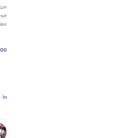
рци
ање
иви
:00