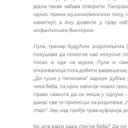
једна таква забава отворити Пандор
однос према мушком/женском полу, ње
наметнут, а Ану довести у прву оз
инфантилним Виктором.
Луле, тренер будућим родитељима (
покушава да помогне као искусни по
посао и оде са журке, Луле и сам
откривалица пола добити разрешење, 
„До гуше у пеленама“ задире дубље 
чека беба, па кроз наличје нових тр
право свакога да се меша у одлуке 
данас све то притисци на родитеље „
старт“. Јер, кад прође прва еуфорија,
Ко шта ради када стигне беба? Да л