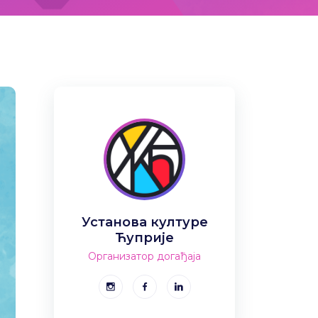
Установа културе
Ћуприје
Организатор догађаја