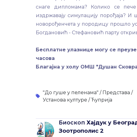
снаге дипломама? Колико се печ
издржавају симулацију порођаја? И ш
новорођенчета у породицу прошло у
Богдановић - Стефановић партy открив
Бесплатне улазнице могу се преузети
часова
Благајна у холу ОМШ "Душан Сковр
"До гуше у пеленама" /
Представа /
Установа културе /
Ћуприја
Биоскоп
Хајдук у Београ
Зоотрополис 2