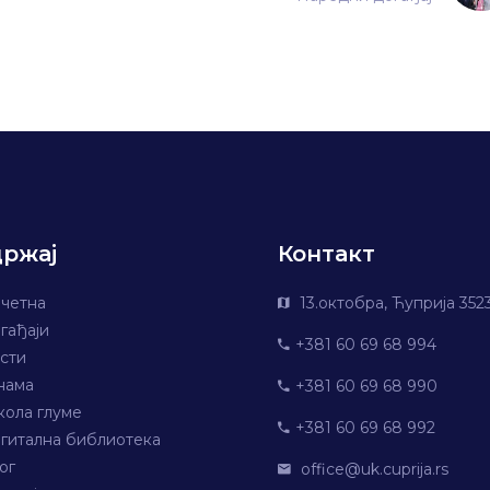
држај
Контакт
четна
13.октобра, Ћуприја 352
гађаји
+381 60 69 68 994
сти
нама
+381 60 69 68 990
ола глуме
+381 60 69 68 992
гитална библиотека
ог
office@uk.cuprija.rs