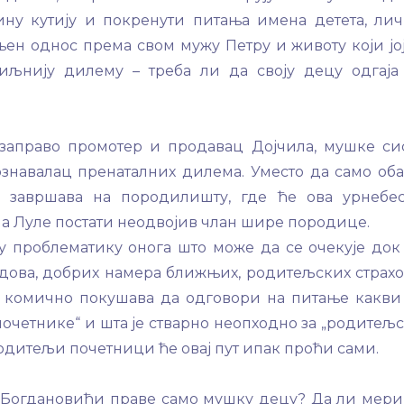
ину кутију и покренути питања имена детета, ли
н однос према свом мужу Петру и животу који јој
биљнију дилему – треба ли да своју децу одгаја
заправо промотер и продавац Дојчила, мушке си
знавалац пренаталних дилема. Уместо да само об
 завршава на породилишту, где ће ова урнебе
а Луле постати неодвојив члан шире породице.
у проблематику онога што може да се очекује док
ендова, добрих намера ближњих, родитељских страхо
- комично покушава да одговори на питање какви
почетнике“ и шта је стварно неопходно за „родитељ
 родитељи почетници ће овај пут ипак проћи сами.
и Богдановићи праве само мушку децу? Да ли мер