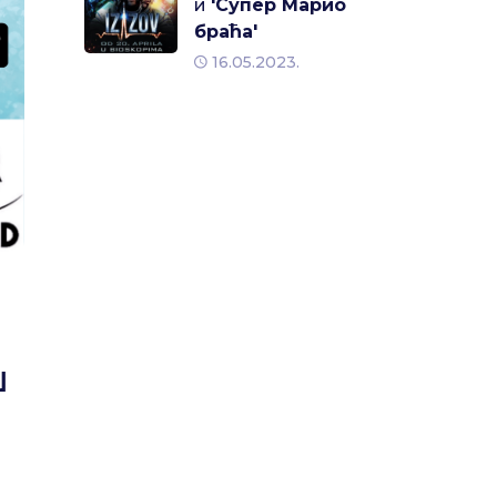
и
'Супер Марио
браћа'
16.05.2023.
Ш