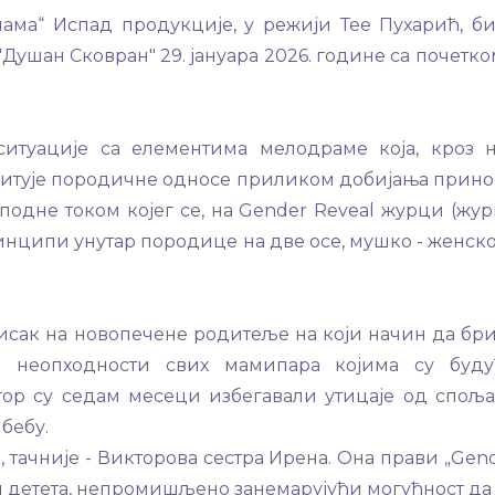
нама“ Испад продукције, у режији Тее Пухарић, б
ушан Сковран" 29. јануара 2026. године са почетко
ситуације са елементима мелодраме која, кроз 
питује породичне односе приликом добијања прино
подне током којег се, на Gender Reveal журци (жу
инципи унутар породице на две осе, мушко - женско
исак на новопечене родитеље на који начин да бр
е неопходности свих мамипара којима су буд
ор су седам месеци избегавали утицаје од споља
бебу.
 тачније - Викторова сестра Ирена. Она прави „Gen
пол детета, непромишљено занемарујући могућност да