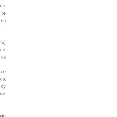
чни
 је
 са
се)
ави
сна
 се
ва,
 су
ски
имо