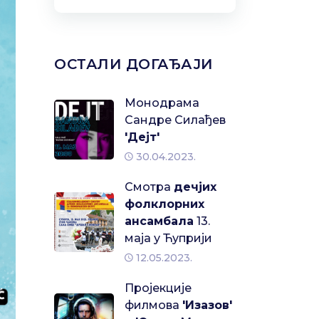
ОСТАЛИ ДОГАЂАЈИ
Монодрама
Сандре Силађев
'Дејт'
30.04.2023.
Смотра
дечјих
фолклорних
ансамбала
13.
маја у Ћуприји
12.05.2023.
Пројекције
филмова
'Изазов'