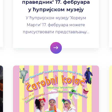
праведник' 17. фебруара
у ћупријском музеју
У ћупријском музеју 'Хореум
Марги' 17. фебруара можете
присуствовати представљању...