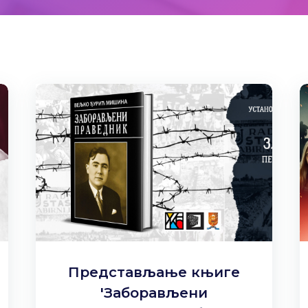
Представљање књиге
'Заборављени