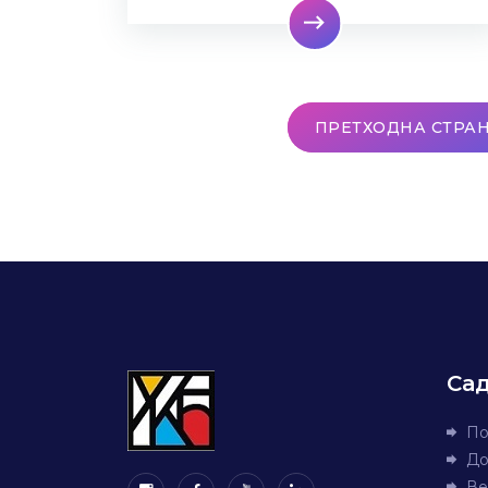
ПРЕТХОДНА СТРА
Са
По
До
Ве