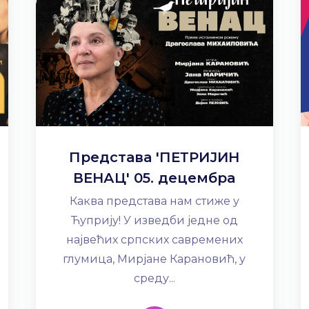
Представа 'ПЕТРИЈИН
ВЕНАЦ' 05. децембра
Каква представа нам стиже у
Ћуприју! У изведби једне од
највећих српских савремених
глумица, Мирјане Карановић, у
среду...