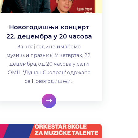
Новогодишњи концерт
22. децембра у 20 часова
За крај године имаћемо
музички празник! У четвртак, 22.
децембра, од 20 часова у сали
ОМШ 'Душан Сковран' одржаће
се Новогодишњи...