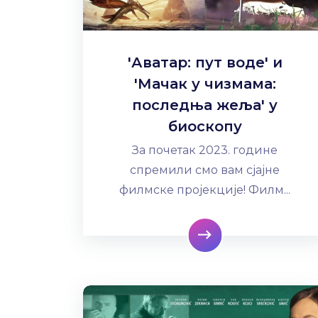
'Аватар: пут воде' и
'Мачак у чизмама:
последња жеља' у
биоскопу
За почетак 2023. године
спремили смо вам сјајне
филмске пројекције! Филм...