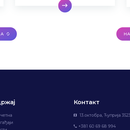
НА
НА
држај
Контакт
четна
13.октобра, Ћуприја 352
гађаји
+381 60 69 68 994
сти