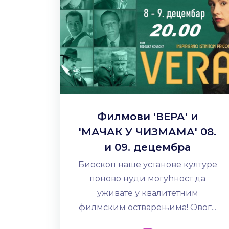
Филмови 'ВЕРА' и
'МАЧАК У ЧИЗМАМА' 08.
и 09. децембра
Биоскоп наше установе културе
поново нуди могућност да
уживате у квалитетним
филмским остварењима! Овог...