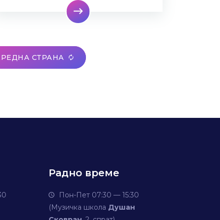
РЕДНА СТРАНА
Радно време
30
Пон-Пет 07:30 — 15:30
(Музичка школа
Душан
Сковран
, 2. спрат)