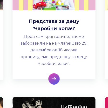
Представа за децу
'Чаробни колач'
Пред сам крај године, нисмо
заборавили на најмлађе! Зато 29.
децембра од 18 часова
организујемо представу за децу
'Чаробни колач'...