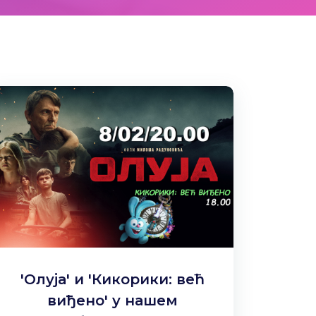
'Олуја' и 'Кикорики: већ
виђено' у нашем