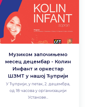
Музиком започињемо
месец децембар - Колин
Инфант и оркестар
ШЗМТ у нашој Ћуприји
У Ћуприји, у петак, 2. децембра,
од 18 часова у организацији
Установе...