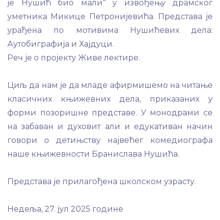
је Нушић био мали“ у извођењу драмског
уметника Микице Петронијевића. Представа је
урађена по мотивима Нушићевих дела:
Аутобиграфија и Хајдуци.
Реч је о пројекту Живе лектире.
Циљ да нам је да младе афирмишемо на читање
класичних књижевних дела, приказаних у
форми позоришне представе. У монодрами се
на забаван и духовит али и едукативан начин
говори о детињству највећег комедиографа
наше књижевности Бранислава Нушића.
Представа је прилагођена школском узрасту.
Недеља, 27. јул 2025 године