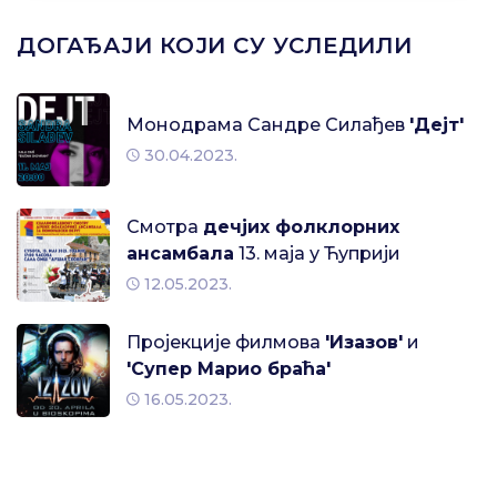
ДОГАЂАЈИ КОЈИ СУ УСЛЕДИЛИ
Монодрама Сандре Силађев
'Дејт'
30.04.2023.
Смотра
дечјих фолклорних
ансамбала
13. маја у Ћуприји
12.05.2023.
Пројекције филмова
'Изазов'
и
'Супер Марио браћа'
16.05.2023.