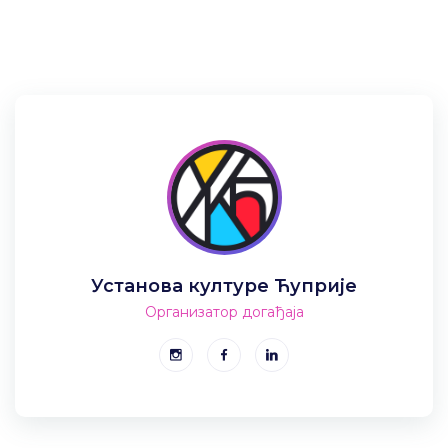
Установа културе Ћуприје
Организатор догађаја