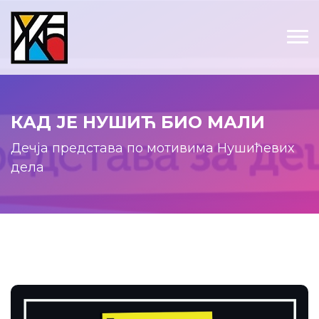
КАД ЈЕ НУШИЋ БИО МАЛИ
Дечја представа по мотивима Нушићевих
дела