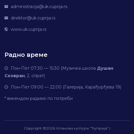
administracija@uk.cuprija.rs
direktor@uk.cuprija.rs
www.uk.cuprija.rs
Радно време
Пон-Пет 07:30 — 15:30 (Музичка школа
Душан
Сковран
, 2. спрат)
Пон-Пет 09:00 — 22:00 (Галерија, Карађорђева 19)
* викендом радимо по потреби
Copyright ©
2026 Установа културе "Ћуприја" |