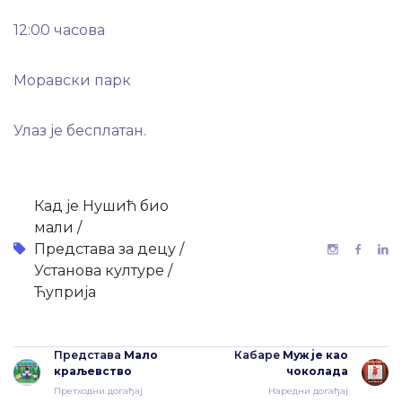
12:00 часова
Моравски парк
Улаз је бесплатан.
Кад је Нушић био
мали /
Представа за децу /
Установа културе /
Ћуприја
Представа
Мало
Кабаре
Муж је као
краљевство
чоколада
Претходни догађај
Наредни догађај