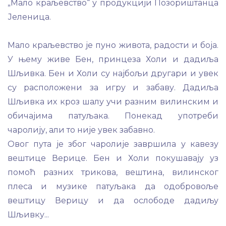
„Мало краљевство“ у продукцији Позориштанца
Јеленица.
Мало краљевство је пуно живота, радости и боја.
У њему живе Бен, принцеза Холи и дадиља
Шљивка. Бен и Холи су најбољи другари и увек
су расположени за игру и забаву. Дадиља
Шљивка их кроз шалу учи разним вилинским и
обичајима патуљака. Понекад употреби
чаролију, али то није увек забавно.
Овог пута је због чаролије завршила у кавезу
вештице Верице. Бен и Холи покушавају уз
помоћ разних трикова, вештина, вилинског
плеса и музике патуљака да одобровоље
вештицу Верицу и да ослободе дадиљу
Шљивку...