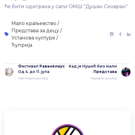
ће бити одиграна у сали ОМШ "Душан Сковран".
Мало краљевство /
Представа за децу /
Установа културе /
Ћуприја
Фестивал
Раванелиус
Кад је Нушић био мали
Од 4. до 11. јула
Представа
Претходни догађај
Наредни догађај