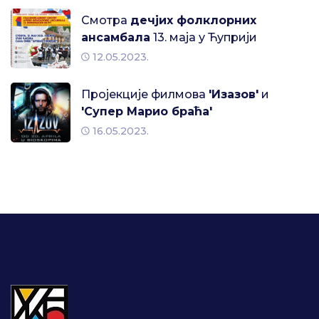
Смотра
дечјих фолклорних
ансамбала
13. маја у Ћуприји
12.05.2023.
Пројекције филмова
'Изазов'
и
'Супер Марио браћа'
16.05.2023.