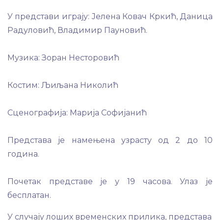
У представи играју: Јелена Ковач Кркић, Даница
Радуловић, Владимир Пауновић.
Музика: Зоран Несторовић
Костим: Љиљана Николић
Сценографија: Марија Софијанић
Представа је намењена узрасту од 2 до 10
година.
Почетак представе је у 19 часова. Улаз је
бесплатан.
У случају лоших временских прилика, представа