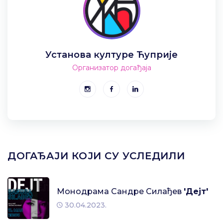
Установа културе Ћуприје
Организатор догађаја
ДОГАЂАЈИ КОЈИ СУ УСЛЕДИЛИ
Монодрама Сандре Силађев
'Дејт'
30.04.2023.