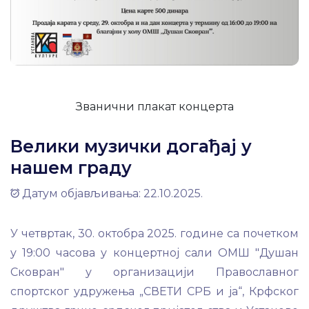
Званични плакат концерта
Велики музички догађај у
нашем граду
Датум објављивања: 22.10.2025.
У четвртак, 30. октобра 2025. године са почетком
у 19:00 часова у концертној сали ОМШ "Душан
Сковран" у организацији Православног
спортског удружења „СВЕТИ СРБ и ја“, Крфског