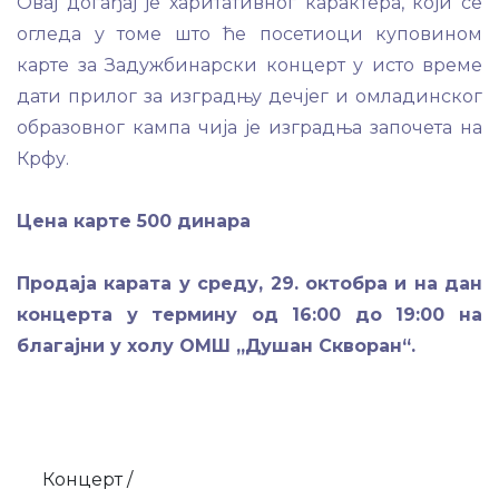
Овај догађај је харитативног карактера, који се
огледа у томе што ће посетиоци куповином
карте за Задужбинарски концерт у исто време
дати прилог за изградњу дечјег и омладинског
образовног кампа чија је изградња започета на
Крфу.
Цена карте 500 динара
Продаја карата у среду, 29. октобра и на дан
концерта у термину од 16:00 до 19:00 на
благајни у холу ОМШ „Душан Скворан“.
Концерт /