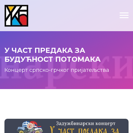
У ЧАСТ ПРЕДАКА ЗА
БУДУЋНОСТ ПОТОМАКА
Концерт српско-грчког пријатељства