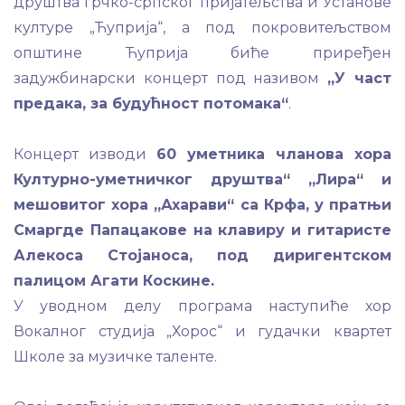
друштва грчко-српског пријатељства и Установе
културе „Ћуприја“, а под покровитељством
општине Ћуприја биће приређен
задужбинарски концерт под називом
„У част
предака, за будућност потомака“
.
Концерт изводи
60 уметника чланова хора
Културно-уметничког друштва“ „Лира“ и
мешовитог хора „Ахарави“ са Крфа, у пратњи
Смаргде Папацакове на клавиру и гитаристе
Алекоса Стојаноса, под диригентском
палицом Агати Коскине.
У уводном делу програма наступиће хор
Вокалног студија „Хорос“ и гудачки квартет
Школе за музичке таленте.