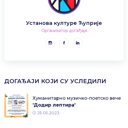
Установа културе Ћуприје
Организатор догађаја
ДОГАЂАЈИ КОЈИ СУ УСЛЕДИЛИ
Хуманитарно музичко-поетско вече
'Додир лептира'
25.05.2023.