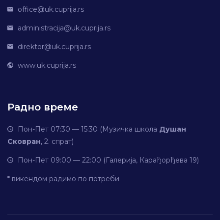
office@uk.cuprija.rs
administracija@uk.cuprija.rs
direktor@uk.cuprija.rs
www.uk.cuprija.rs
Радно време
Пон-Пет 07:30 — 15:30 (Музичка школа
Душан
Сковран
, 2. спрат)
Пон-Пет 09:00 — 22:00 (Галерија, Карађорђева 19)
* викендом радимо по потреби