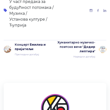
У част предака за
будућност потомака /
Музика /
Установа културе /
Ћуприја
Хуманитарно музичко-
Концерт
Емилиа и
поетско вече
'Додир
пријатељи
лептира'
Претходни догађај
Наредни догађај